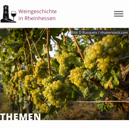
Weingeschichte
in Rheinhessen
Startseite
Bild: D Busquets / shutterstock.com
Themen
Einleitung
Epochen
Arbeitswelt
Wahrnehmung und Qualität
Entwicklungen und Prozesse
Exkurse
Quellensammlung
THEMEN
Über das Projekt