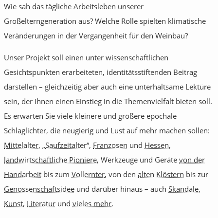
Wie sah das tägliche Arbeitsleben unserer
Großelterngeneration aus? Welche Rolle spielten klimatische
Veränderungen in der Vergangenheit für den Weinbau?
Unser Projekt soll einen unter wissenschaftlichen
Gesichtspunkten erarbeiteten, identitätsstiftenden Beitrag
darstellen – gleichzeitig aber auch eine unterhaltsame Lektüre
sein, der Ihnen einen Einstieg in die Themenvielfalt bieten soll.
Es erwarten Sie viele kleinere und größere epochale
Schlaglichter, die neugierig und Lust auf mehr machen sollen:
Mittelalter
, „
Saufzeitalter
“,
Franzosen
und
Hessen
,
landwirtschaftliche Pioniere
, Werkzeuge und Geräte
von der
Handarbeit
bis zum
Vollernter
, von den
alten Klöstern
bis zur
Genossenschaftsidee
und darüber hinaus – auch
Skandale
,
Kunst
,
Literatur
und
vieles mehr
.