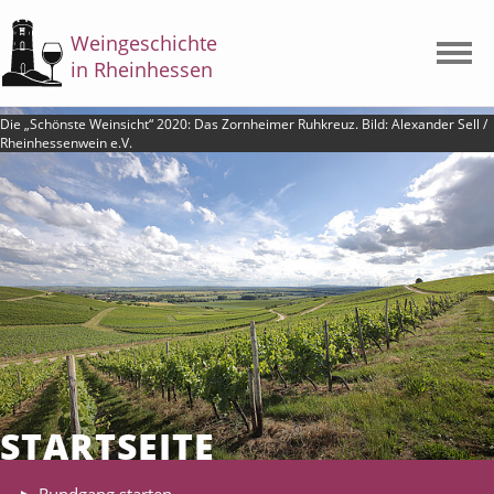
Weingeschichte
in Rheinhessen
Startseite
Die „Schönste Weinsicht“ 2020: Das Zornheimer Ruhkreuz. Bild: Alexander Sell /
Rheinhessenwein e.V.
Themen
Einleitung
Epochen
Arbeitswelt
Wahrnehmung und Qualität
Entwicklungen und Prozesse
Exkurse
Quellensammlung
STARTSEITE
Über das Projekt